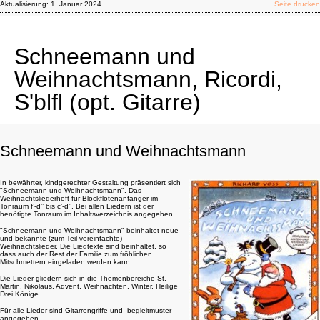
Aktualisierung:
1. Januar 2024
Seite drucken
Schneemann und
Weihnachtsmann, Ricordi,
S'blfl (opt. Gitarre)
Schneemann und Weihnachtsmann
In bewährter, kindgerechter Gestaltung präsentiert sich
"Schneemann und Weihnachtsmann". Das
Weihnachtsliederheft für Blockflötenanfänger im
Tonraum f’-d’’ bis c’-d’’. Bei allen Liedern ist der
benötigte Tonraum im Inhaltsverzeichnis angegeben.
"Schneemann und Weihnachtsmann" beinhaltet neue
und bekannte (zum Teil vereinfachte)
Weihnachtslieder. Die Liedtexte sind beinhaltet, so
dass auch der Rest der Familie zum fröhlichen
Mitschmettern eingeladen werden kann.
Die Lieder gliedern sich in die Themenbereiche St.
Martin, Nikolaus, Advent, Weihnachten, Winter, Heilige
Drei Könige.
Für alle Lieder sind Gitarrengriffe und -begleitmuster
angegeben.