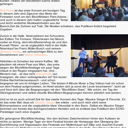
bunten Treiben der Blockflöten-Szene restlos
gefangen.
Red Priest
ist das erste Konzert am heutigen Tag.
In diesem Jahr sind Zigeuner das Motto der
Formation rund um den Blockflötisten Piers Adams -
und auch in diesem Jahr halten unglaubliche Tempi
und leicht verdrehte Musikwahrheiten aus der
Barock-Zeit die Zuhörer auf Trab. Die Musiker schwitzen, das Publikum fordert begeistert
Zugaben.
Zurück in die Halle. Notenstöbern bei Schunders,
bei Edition Tre Fontane, Flötentesten bei Moeck,
vorbei an Küng, dem blockfloetenshop.de und den
Kunath Flöten - es ist unglaublich heiß in der Halle.
Notenkauf bei Franz Müller-Busch und seinem
Girolamo Verlag
, ein sehnsüchtiger Blick zu den
Gemshörnern von
Rainer Schwarze
.
Abkühlen im Schatten bei einem Kaffee. Wir
plaudern mit einem Paar aus Wien, das extra
wegen der Blockflötenfesttage ein paar Tage
Urlaub in der Region eingeplant hat. Und ..
Moment mal... ist das nicht
@bcbphyllis
von
Instagram, die eben vorbeigelaufen ist? Ein kurzer
Online-Nachrichtenaustausch - und schon
begegnen wir uns im richtigen Leben. "Die letzten A Minute Music a Day Videos hab ich schon
vor dem Festival aufgenommen, im Hotel würden sich ja sonst die Leute beschweren", lacht sie
und freut sich über die Begegnungen mit den "Blockflöten-Stars". Wie schön: ein Tag der
Gleichgesinnten und selbst virtuelle Blockflöten-Begegnungen können plötzlich real werden.
Und so ist es auch schnell Zeit für das zweite Konzert des Tage: Maurice Steger & Freunde. Es
ist das erste Mal, dass ich
Maurice Steger
live erlebe - und auch mich zieht seine
Bühnenpräsenz und die unglaubliche klare Virtuosität in den Bann. Selbst ein Maurice Steger
berichtet von bereits drei durchgeschwitzen Hemden und so entlässt das Publikum den ECHO-
Preisträger nach einer Zugabe.
Ein gelungener Blockflötenfesttag. Von den leichten Zwischentönen hinter den Kulissen ist
nichts zu spüren. Wenige Tage vor dem Festival kündet die Homepage den Übergang der
Durchführung und Organisation des Festivals von Mollenhauer auf Silke und Joachim Kunath.
Der Stand von Mollenhauer ist nicht am gewohnten Platz in der Halle. Das Ehepaar Becker, das