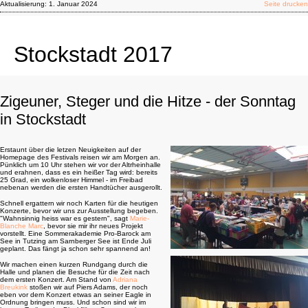
Aktualisierung:
1. Januar 2024
Seite drucken
Stockstadt 2017
Zigeuner, Steger und die Hitze - der Sonntag
in Stockstadt
Erstaunt über die letzen Neuigkeiten auf der
Homepage des Festivals reisen wir am Morgen an.
Pünklich um 10 Uhr stehen wir vor der Altrheinhalle
und erahnen, dass es ein heißer Tag wird: bereits
25 Grad, ein wolkenloser Himmel - im Freibad
nebenan werden die ersten Handtücher ausgerollt.
Schnell ergattern wir noch Karten für die heutigen
Konzerte, bevor wir uns zur Ausstellung begeben.
"Wahnsinnig heiss war es gestern", sagt
Marie-
Blanche Marc
, bevor sie mir ihr neues Projekt
vorstellt. Eine Sommerakademie Pro-Barock am
See in Tutzing am Sarnberger See ist Ende Juli
geplant. Das fängt ja schon sehr spannend an!
Wir machen einen kurzen Rundgang durch die
Halle und planen die Besuche für die Zeit nach
dem ersten Konzert. Am Stand von
Adriana
Breukink
stoßen wir auf Piers Adams, der noch
eben vor dem Konzert etwas an seiner Eagle in
Ordnung bringen muss. Und schon sind wir im