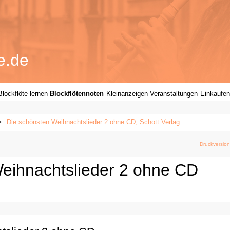
e.de
Blockflöte lernen
Blockflötennoten
Kleinanzeigen
Veranstaltungen
Einkaufen
Die schönsten Weihnachtslieder 2 ohne CD, Schott Verlag
Druckversion
eihnachtslieder 2 ohne CD