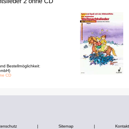
tslieder 2 ohne CD
nd Bestellmöglichkeit:
 GmbH)
hne CD
tenschutz
|
Sitemap
|
Kontakt